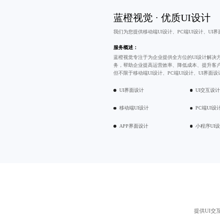
蓝橙视觉 · 优质UI设计
我们为您提供移动端UI设计、PC端UI设计、UI
服务概述：
蓝橙视觉专注于为企业提供全方位的UI设计解决
务，帮助企业提高运营效率、降低成本、提升客
但不限于移动端UI设计、PC端UI设计、UI界面
UI界面设计
UI交互设
移动端UI设计
PC端UI设
APP界面设计
小程序UI
提供
UI交