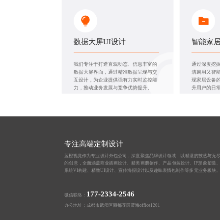
数据大屏UI设计
智能家居
我们专注于打造直观动态、信息丰富的
通过深度挖
数据大屏界面，通过精准数据呈现与交
洁易用又智
互设计，为企业提供强有力实时监控能
现家居设备
力，推动业务发展与竞争优势提升。
升用户的日
专注高端定制设计
蓝橙视觉作为
专业设计外包公司
，深度聚焦品牌设计领域，以精湛的技艺与无
的创意，全面涵盖
商业插画设计
、
精美画册创作
、
产品包装设计
、
IP形象塑造
系统VI构建、
精致UI设计
、
宣传海报设计
以及趣味
表情包制作
等多元业务板块
177-2334-2546
微信联络：
办公地址：成都市武侯区丽都花园蓝海office1201