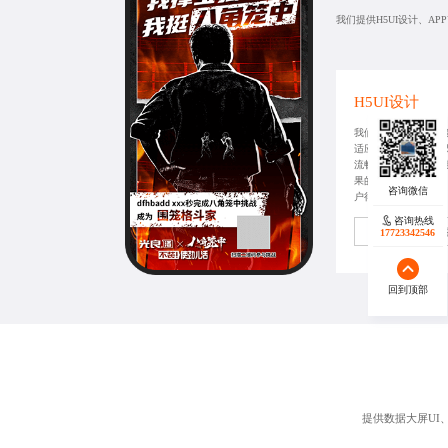
我们提供H5UI设计、A
H5UI设计
我们专注于精心打造
适应多种终端设备浏
流畅交互体验以及卓
果的高质量Web界面
户得到更好的体验。
咨询热线
获取同款方
17723342546
回到顶部
提供数据大屏UI